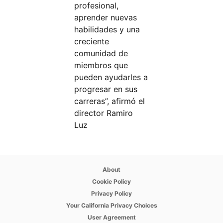
profesional,
aprender nuevas
habilidades y una
creciente
comunidad de
miembros que
pueden ayudarles a
progresar en sus
carreras”, afirmó el
director Ramiro
Luz
opens in a new tab
About
opens in a new tab
Cookie Policy
opens in a new tab
Privacy Policy
opens in a new tab
Your California Privacy Choices
opens in a new tab
User Agreement